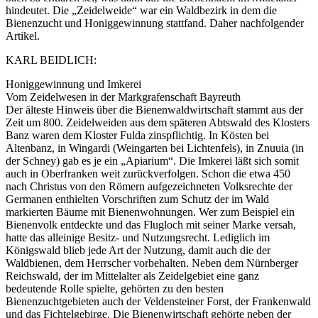
hindeutet. Die „Zeidelweide“ war ein Waldbezirk in dem die
Bienenzucht und Honiggewinnung stattfand. Daher nachfolgender
Artikel.
KARL BEIDLICH:
Honiggewinnung und Imkerei
Vom Zeidelwesen in der Markgrafenschaft Bayreuth
Der älteste Hinweis über die Bienenwaldwirtschaft stammt aus der
Zeit um 800. Zeidelweiden aus dem späteren Abtswald des Klosters
Banz waren dem Kloster Fulda zinspflichtig. In Kösten bei
Altenbanz, in Wingardi (Weingarten bei Lichtenfels), in Znuuia (in
der Schney) gab es je ein „Apiarium“. Die Imkerei läßt sich somit
auch in Oberfranken weit zurückverfolgen. Schon die etwa 450
nach Christus von den Römern aufgezeichneten Volksrechte der
Germanen enthielten Vorschriften zum Schutz der im Wald
markierten Bäume mit Bienenwohnungen. Wer zum Beispiel ein
Bienenvolk entdeckte und das Flugloch mit seiner Marke versah,
hatte das alleinige Besitz- und Nutzungsrecht. Lediglich im
Königswald blieb jede Art der Nutzung, damit auch die der
Waldbienen, dem Herrscher vorbehalten. Neben dem Nürnberger
Reichswald, der im Mittelalter als Zeidelgebiet eine ganz
bedeutende Rolle spielte, gehörten zu den besten
Bienenzuchtgebieten auch der Veldensteiner Forst, der Frankenwald
und das Fichtelgebirge. Die Bienenwirtschaft gehörte neben der