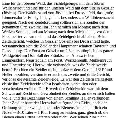
Eine für den oberen Wald, das Fichtelgebirge, mit dem Sitz in
Weißenstadt und eine für den unteren Wald mit dem Sitz in Goszler
(Jöslein). Der Waldbestand von Jöslein, bei Drossenfeld, das große
Limmersdorfer Forstgebiet, galt als besonders zur Waldbienenzucht
geeignet. Nach der Zeidelordnung sollten sich alle Zeidler der
genannten Orte zweimal im Jahr, nämlich am Montag nach dem
Weißen Sonntag und am Montag nach dem Michaelitag, vor dem
Forstmeister versammeln und das Zeidelgericht abhalten. Beim
Zeidelgericht, welches in Goszler (Jöslein) bei Drossenfeld tagte,
versammelten sich die Zeidler der Hauptmannschaften Bayreuth und
Plassenburg. Der Forst zu Göszlar umfaßte ursprünglich das ganze
Waldgebiet am Ostabfall der Fränkischen Alb zwischen
Limmersdorf, Neustädtlein am Forst, Weickenreuth, Mukkenreuth
und Unterobsang. Hier wurde verhandelt, was die Zeidelweide
betraf. Erschien ein Zeidler nicht, mußte er dem Gericht 1/2 Pfund
Heller bezahlen, versäumte er auch das zweite und dritte Gericht,
verlor er die gesamte Zeidelweide. Es war den Zeidlern freigestellt,
ob sie ihre Zeidelweide selbst bearbeiten, verkaufen oder
verschenken wollten. Der Erwerb der Zeidelweide war mit dem
Schwur auf Recht und Gewohnheit der Zeidler, an die er sich halten
wolle, und der Bezahlung von einem Schilling Haller verbunden.
Jeder Zeidler hatte der Herrschaft aufgrund des Eides, nach der
Ordnung von je zwei „lmmen oder Bienenstöcken“ jährlich ein
Nößel ~ 3/10 Liter = 1 Pfd. Honig zu leisten, ganz gleich ob die
Bienen einen Ertrag lieferten oder nicht. Wer seinen Zins nicht