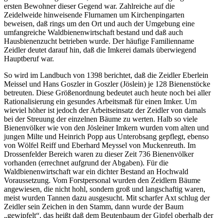
ersten Bewohner dieser Gegend war. Zahlreiche auf die
Zeidelweide hinweisende Flurnamen um Kirchenpingarten
beweisen, daß rings um den Ort und auch der Umgebung eine
umfangreiche Waldbienenwirtschaft bestand und daß auch
Hausbienenzucht betrieben wurde. Der häufige Familienname
Zeidler deutet darauf hin, daß die Imkerei damals überwiegend
Hauptberuf war.
So wird im Landbuch von 1398 berichtet, daß die Zeidler Eberlein
Meissel und Hans Goszler in Goszler (Jöslein) je 128 Bienenstöcke
betreuten. Diese Größenordnung bedeutet auch heute noch bei aller
Rationalisierung ein gesundes Arbeitsmaß für einen Imker. Um
wieviel höher ist jedoch der Arbeitseinsatz der Zeidler von damals
bei der Streuung der einzelnen Bäume zu werten. Halb so viele
Bienenvölker wie von den Jösleiner Imkern wurden vom alten und
jungen Milte und Heinrich Popp aus Unterobsang gepflegt, ebenso
von Wölfel Reiff und Eberhard Meyssel von Muckenreuth. Im
Drossenfelder Bereich waren zu dieser Zeit 736 Bienenvölker
vorhanden (errechnet aufgrund der Abgaben). Für die
Waldbienenwirtschaft war ein dichter Bestand an Hochwald
Voraussetzung. Vom Forstpersonal wurden den Zeidlern Bäume
angewiesen, die nicht hohl, sondern groß und langschaftig waren,
meist wurden Tannen dazu ausgesucht. Mit scharfer Axt schlug der
Zeidler sein Zeichen in den Stamm, dann wurde der Baum
„gewipfelt“, das heißt daß dem Beutenbaum der Gipfel oberhalb der