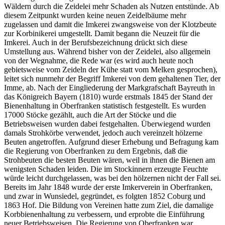
Wäldern durch die Zeidelei mehr Schaden als Nutzen entstünde. Ab
diesem Zeitpunkt wurden keine neuen Zeidelbäume mehr
zugelassen und damit die Imkerei zwangsweise von der Klotzbeute
zur Korbinikerei umgestellt. Damit begann die Neuzeit für die
Imkerei. Auch in der Berufsbezeichnung drückt sich diese
Umstellung aus. Während bisher von der Zeidelei, also allgemein
von der Wegnahme, die Rede war (es wird auch heute noch
gebietsweise vom Zeideln der Kühe statt vom Melken gesprochen),
leitet sich nunmehr der Begriff Imkerei von dem gehaltenen Tier, der
Imme, ab. Nach der Eingliederung der Markgrafschaft Bayreuth in
das Königreich Bayern (1810) wurde erstmals 1845 der Stand der
Bienenhaltung in Oberfranken statistisch festgestellt. Es wurden
17000 Stöcke gezählt, auch die Art der Stöcke und die
Betriebsweisen wurden dabei festgehalten. Überwiegend wurden
damals Strohkörbe verwendet, jedoch auch vereinzelt hölzerne
Beuten angetroffen. Aufgrund dieser Erhebung und Befragung kam
die Regierung von Oberfranken zu dem Ergebnis, daß die
Strohbeuten die besten Beuten wären, weil in ihnen die Bienen am
wenigsten Schaden leiden. Die im Stockinnern erzeugte Feuchte
würde leicht durchgelassen, was bei den hölzernen nicht der Fall sei.
Bereits im Jahr 1848 wurde der erste Imkerverein in Oberfranken,
und zwar in Wunsiedel, gegründet, es folgten 1852 Coburg und
1863 Hof. Die Bildung von Vereinen hatte zum Ziel, die damalige
Korbbienenhaltung zu verbessern, und erprobte die Einführung
neuer Betriebsweisen. Die Regierung von Oberfranken war