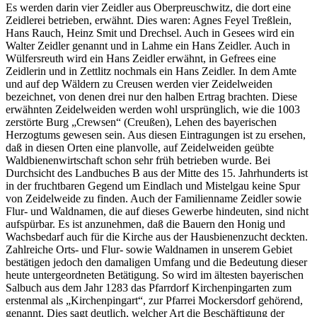
Es werden darin vier Zeidler aus Oberpreuschwitz, die dort eine
Zeidlerei betrieben, erwähnt. Dies waren: Agnes Feyel Treßlein,
Hans Rauch, Heinz Smit und Drechsel. Auch in Gesees wird ein
Walter Zeidler genannt und in Lahme ein Hans Zeidler. Auch in
Wülfersreuth wird ein Hans Zeidler erwähnt, in Gefrees eine
Zeidlerin und in Zettlitz nochmals ein Hans Zeidler. In dem Amte
und auf dep Wäldern zu Creusen werden vier Zeidelweiden
bezeichnet, von denen drei nur den halben Ertrag brachten. Diese
erwähnten Zeidelweiden werden wohl ursprünglich, wie die 1003
zerstörte Burg „Crewsen“ (Creußen), Lehen des bayerischen
Herzogtums gewesen sein. Aus diesen Eintragungen ist zu ersehen,
daß in diesen Orten eine planvolle, auf Zeidelweiden geübte
Waldbienenwirtschaft schon sehr früh betrieben wurde. Bei
Durchsicht des Landbuches B aus der Mitte des 15. Jahrhunderts ist
in der fruchtbaren Gegend um Eindlach und Mistelgau keine Spur
von Zeidelweide zu finden. Auch der Familienname Zeidler sowie
Flur- und Waldnamen, die auf dieses Gewerbe hindeuten, sind nicht
aufspürbar. Es ist anzunehmen, daß die Bauern den Honig und
Wachsbedarf auch für die Kirche aus der Hausbienenzucht deckten.
Zahlreiche Orts- und Flur- sowie Waldnamen in unserem Gebiet
bestätigen jedoch den damaligen Umfang und die Bedeutung dieser
heute untergeordneten Betätigung. So wird im ältesten bayerischen
Salbuch aus dem Jahr 1283 das Pfarrdorf Kirchenpingarten zum
erstenmal als „Kirchenpingart“, zur Pfarrei Mockersdorf gehörend,
genannt. Dies sagt deutlich, welcher Art die Beschäftigung der