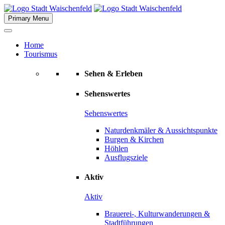
Skip
to
Primary Menu
content
Home
Tourismus
Sehen & Erleben
Sehenswertes
Sehenswertes
Naturdenkmäler & Aussichtspunkte
Burgen & Kirchen
Höhlen
Ausflugsziele
Aktiv
Aktiv
Brauerei-, Kulturwanderungen &
Stadtführungen