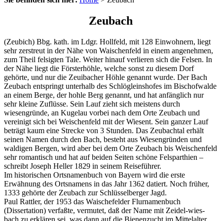
Zeubach
(Zeubich) Bbg. kath. im Ldgr. Hollfeld, mit 128 Einwohnern, liegt
sehr zerstreut in der Nähe von Waischenfeld in einem angenehmen,
zum Theil felsigten Tale. Weiter hinauf verlieren sich die Felsen. In
der Nähe liegt die Försterhöhle, welche sonst zu diesem Dorf
gehörte, und nur die Zeuibacher Höhle genannt wurde. Der Bach
Zeubach entspringt unterhalb des Schlögleinshofes im Bischofwalde
an einem Berge, der hohle Berg genannt, und hat anfänglich nur
sehr kleine Zuflüsse. Sein Lauf zieht sich meistens durch
wiesengründe, an Kugelau vorbei nach dem Orte Zeubach und
vereinigt sich bei Weischenfeld mit der Wiesent. Sein ganzer Lauf
beträgt kaum eine Strecke von 3 Stunden. Das Zeubachtal erhält
seinen Namen durch den Bach, besteht aus Wiesengründen und
waldigen Bergen, wird aber bei dem Orte Zeubach bis Weischenfeld
sehr romantisch und hat auf beiden Seiten schöne Felsparthien –
schreibt Joseph Heller 1829 in seinem Reiseführer.
Im historischen Ortsnamenbuch von Bayern wird die erste
Erwähnung des Ortsnamens in das Jahr 1362 datiert. Noch früher,
1333 gehörte der Zeubach zur Schlüsselberger Jagd.
Paul Rattler, der 1953 das Waischefelder Flurnamenbuch
(Dissertation) verfaßte, vermutet, daß der Name mit Zeidel-wies-
bach zu erklären sei, was dann auf die Bienenzucht im Mittelalter