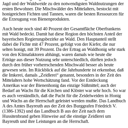
Jagd und der Waldweide zu den notwendigsten Waldnutzungen der
ersten Bewohner. Die Mischwälder des Mittelalters, bestockt mit
honigreichen Fichten und Tannen, waren die besten Ressourcen für
die Erzeugung von Bienenprodukten.
Auch heute noch sind 40 Prozent der Gesamtfläche Oberfrankens
mit Wald bedeckt. Damit hat diese Region den höchsten Anteil der
bayerischen Regierungsbezirke an Wald. Den Hauptanteil stellt
dabei die Fichte mit 47 Prozent, gefolgt von der Kiefer, die nur
selten honigt, mit 39 Prozent. Da der Ertrag an Waldhonig sehr stark
von den Klimafaktoren abhängt, waren damals wie heute die
Erträge aus dieser Nutzung sehr unterschiedlich, dürften jedoch
durch den früher vorherrschenden Mischwald besser als heute
gewesen sein. Im Rückblick auf die Jahrhunderte ist erkennbar, daß
die Imkerei, damals „Zeidlerei“ genannt, besonders in der Zeit des
Mittelalters hohe Wertschätzung fand. Vor der Entdeckung
Amerikas war der Bienenhonig das einzige Süßmittel; auch der
Bedarf an Wachs für die Kirchen und Klöster war sehr hoch. So war
es auch verständlich, daß die Pacht für die Zeidelweiden in Honig
und Wachs an die Herrschaft geleistet werden mußte. Das Landbuch
A des Amtes Bayreuth aus der Zeit des Burggrafen Friedrich V.
(1386-1392) und das Landbuch B aus der Zeit nach dem
Hussitenbrand geben Hinweise auf die einstige Zeidlerei um
Bayreuth und ihre Leistungen an die Herrschaft.