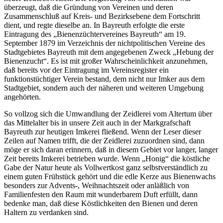
überzeugt, daß die Gründung von Vereinen und deren
Zusammenschluß auf Kreis- und Bezirksebene dem Fortschritt
dient, und regte dieselbe an. In Bayreuth erfolgte die erste
Eintragung des „Bienenzüchtervereines Bayreuth“ am 19.
September 1879 im Verzeichnis der nichtpolitischen Vereine des
Stadtgebietes Bayreuth mit dem angegebenen Zweck „Hebung der
Bienenzucht“. Es ist mit großer Wahrscheinlichkeit anzunehmen,
daß bereits vor der Eintragung im Vereinsregister ein
funktionstüchtiger Verein bestand, dem nicht nur Imker aus dem
Stadtgebiet, sondern auch der näheren und weiteren Umgebung
angehörten.
So vollzog sich die Umwandlung der Zeidlerei vom Altertum über
das Mittelalter bis in unsere Zeit auch in der Markgrafschaft
Bayreuth zur heutigen Imkerei fließend. Wenn der Leser dieser
Zeilen auf Namen trifft, die der Zeidlerei zuzuordnen sind, dann
möge er sich daran erinnern, daß in diesem Gebiet vor langer, langer
Zeit bereits Imkerei betrieben wurde. Wenn „Honig“ die köstliche
Gabe der Natur heute als Vollwertkost ganz selbstverständlich zu
einem guten Frühstück gehört und die edle Kerze aus Bienenwachs
besonders zur Advents-, Weihnachtszeit oder anläßlich von
Familienfesten den Raum mit wunderbarem Duft erfüllt, dann
bedenke man, daß diese Köstlichkeiten den Bienen und deren
Haltern zu verdanken sind.