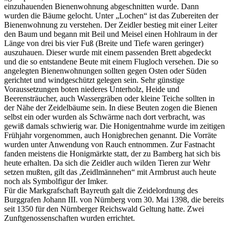
einzuhauenden Bienenwohnung abgeschnitten wurde. Dann
wurden die Bäume gelocht. Unter „Lochen“ ist das Zubereiten der
Bienenwohnung zu verstehen. Der Zeidler bestieg mit einer Leiter
den Baum und begann mit Beil und Meisel einen Hohlraum in der
Länge von drei bis vier Fuß (Breite und Tiefe waren geringer)
auszuhauen. Dieser wurde mit einem passenden Brett abgedeckt
und die so entstandene Beute mit einem Flugloch versehen. Die so
angelegten Bienenwohnungen sollten gegen Osten oder Süden
gerichtet und windgeschützt gelegen sein. Sehr günstige
Voraussetzungen boten niederes Unterholz, Heide und
Beerensträucher, auch Wassergräben oder kleine Teiche sollten in
der Nähe der Zeidelbäume sein. In diese Beuten zogen die Bienen
selbst ein oder wurden als Schwärme nach dort verbracht, was
gewiß damals schwierig war. Die Honigentnahme wurde im zeitigen
Frühjahr vorgenommen, auch Honigbrechen genannt. Die Vorräte
wurden unter Anwendung von Rauch entnommen. Zur Fastnacht
fanden meistens die Honigmärkte statt, der zu Bamberg hat sich bis
heute erhalten. Da sich die Zeidler auch wilden Tieren zur Wehr
setzen mußten, gilt das ,Zeidlmännehen“ mit Armbrust auch heute
noch als Symbolfigur der Imker.
Für die Markgrafschaft Bayreuth galt die Zeidelordnung des
Burggrafen Johann III. von Nürnberg vom 30. Mai 1398, die bereits
seit 1350 für den Nürnberger Reichswald Geltung hatte. Zwei
Zunftgenossenschaften wurden errichtet.