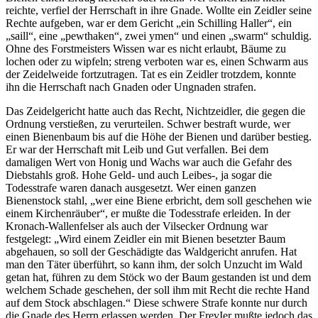
reichte, verfiel der Herrschaft in ihre Gnade. Wollte ein Zeidler seine
Rechte aufgeben, war er dem Gericht „ein Schilling Haller“, ein
„saill“, eine „pewthaken“, zwei ymen“ und einen „swarm“ schuldig.
Ohne des Forstmeisters Wissen war es nicht erlaubt, Bäume zu
lochen oder zu wipfeln; streng verboten war es, einen Schwarm aus
der Zeidelweide fortzutragen. Tat es ein Zeidler trotzdem, konnte
ihn die Herrschaft nach Gnaden oder Ungnaden strafen.
Das Zeidelgericht hatte auch das Recht, Nichtzeidler, die gegen die
Ordnung verstießen, zu verurteilen. Schwer bestraft wurde, wer
einen Bienenbaum bis auf die Höhe der Bienen und darüber bestieg.
Er war der Herrschaft mit Leib und Gut verfallen. Bei dem
damaligen Wert von Honig und Wachs war auch die Gefahr des
Diebstahls groß. Hohe Geld- und auch Leibes-, ja sogar die
Todesstrafe waren danach ausgesetzt. Wer einen ganzen
Bienenstock stahl, „wer eine Biene erbricht, dem soll geschehen wie
einem Kirchenräuber“, er mußte die Todesstrafe erleiden. In der
Kronach-Wallenfelser als auch der Vilsecker Ordnung war
festgelegt: „Wird einem Zeidler ein mit Bienen besetzter Baum
abgehauen, so soll der Geschädigte das Waldgericht anrufen. Hat
man den Täter überführt, so kann ihm, der solch Unzucht im Wald
getan hat, führen zu dem Stöck wo der Baum gestanden ist und dem
welchem Schade geschehen, der soll ihm mit Recht die rechte Hand
auf dem Stock abschlagen.“ Diese schwere Strafe konnte nur durch
die Gnade des Herrn erlassen werden. Der FrevIer mußte jedoch das