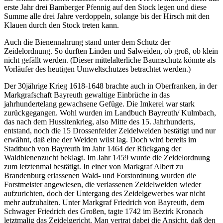
erste Jahr drei Bamberger Pfennig auf den Stock legen und diese
Summe alle drei Jahre verdoppeln, solange bis der Hirsch mit den
Klauen durch den Stock treten kann.
Auch die Bienennahrung stand unter dem Schutz der
Zeidelordnung. So durften Linden und Salweiden, ob groß, ob klein
nicht gefällt werden. (Dieser mittelalterliche Baumschutz könnte als
Vorläufer des heutigen Umweltschutzes betrachtet werden.)
Der 30jährige Krieg 1618-1648 brachte auch in Oberfranken, in der
Markgrafschaft Bayreuth gewaltige Einbrüche in das
jahrhundertelang gewachsene Gefüge. Die Imkerei war stark
zurückgegangen. Wohl wurden im Landbuch Bayreuth/ Kulmbach,
das nach dem Hussitenkrieg, also Mitte des 15. Jahrhunderts,
entstand, noch die 15 Drossenfelder Zeidelweiden bestätigt und nur
erwähnt, daß eine der Weiden wüst lag. Doch wird bereits im
Stadtbuch von Bayreuth im Jahr 1464 der Rückgang der
Waldbienenzucht beklagt. Im Jahr 1459 wurde die Zeidelordnung
zum letztenmal bestätigt. In einer von Markgraf Albert zu
Brandenburg erlassenen Wald- und Forstordnung wurden die
Forstmeister angewiesen, die verlassenen Zeidelweiden wieder
aufzurichten, doch der Untergang des Zeidelgewerbes war nicht
mehr aufzuhalten. Unter Markgraf Friedrich von Bayreuth, dem
Schwager Friedrich des Großen, tagte 1742 im Bezirk Kronach
letztmalig das Zeidelgericht. Man vertrat dabei die Ansicht, daß den