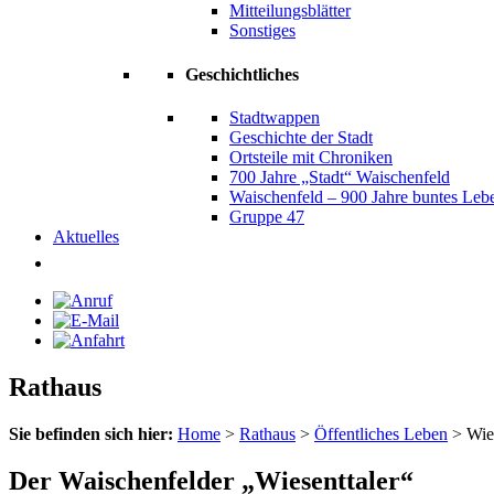
Mitteilungsblätter
Sonstiges
Geschichtliches
Stadtwappen
Geschichte der Stadt
Ortsteile mit Chroniken
700 Jahre „Stadt“ Waischenfeld
Waischenfeld – 900 Jahre buntes Leb
Gruppe 47
Aktuelles
Rathaus
Sie befinden sich hier:
Home
>
Rathaus
>
Öffentliches Leben
>
Wie
Der Waischenfelder „Wiesenttaler“