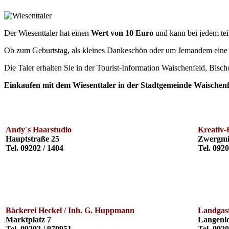
Der Wiesenttaler hat einen
Wert von 10 Euro
und kann bei jedem
te
Ob zum Geburtstag, als kleines Dankeschön oder um Jemandem eine 
Die Taler erhalten Sie in der Tourist-Information Waischenfeld, Bisc
Einkaufen mit dem Wiesenttaler in der Stadtgemeinde Waischenf
Andy´s Haarstudio
Kreativ-K
Hauptstraße 25
Zwergmi
Tel. 09202 / 1404
Tel. 0920
Bäckerei Heckel / Inh. G. Huppmann
Landgas
Marktplatz 7
Langenl
Tel. 09202 / 970951
Tel. 0920