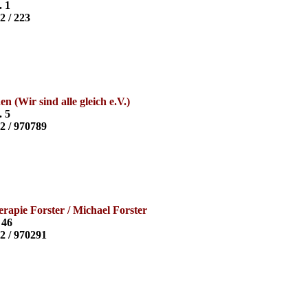
. 1
2 / 223
n (Wir sind alle gleich e.V.)
. 5
02 / 970789
erapie Forster / Michael Forster
 46
02 / 970291