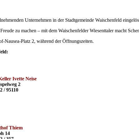
ilnehmenden
Unternehmen in der Stadtgemeinde Waischenfeld eingelös
Freude zu machen – mit dem Waischenfelder Wiesenttaler macht Schen
hof-Nausea-Platz 2, während der Öffnungszeiten.
eld:
eller Ivette Neise
spelweg 2
2 / 95110
thof Thiem
oh 14
2 / 357