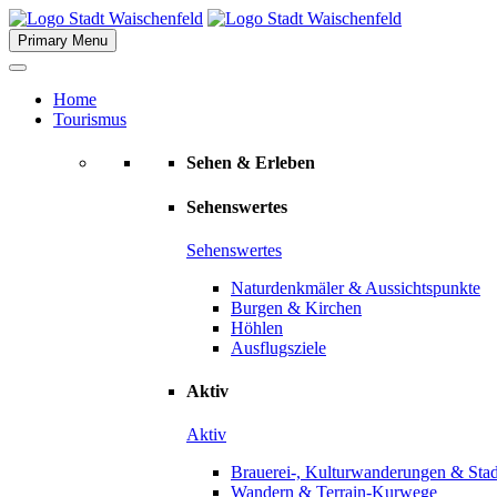
Skip
to
Primary Menu
content
Home
Tourismus
Sehen & Erleben
Sehenswertes
Sehenswertes
Naturdenkmäler & Aussichtspunkte
Burgen & Kirchen
Höhlen
Ausflugsziele
Aktiv
Aktiv
Brauerei-, Kulturwanderungen & Sta
Wandern & Terrain-Kurwege