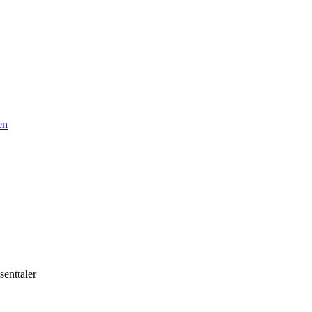
en
senttaler