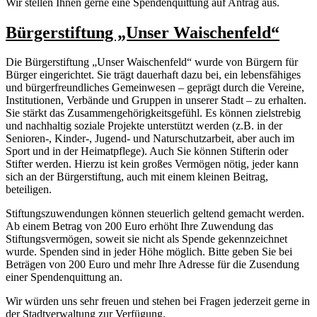
Wir stellen Ihnen gerne eine Spendenquittung auf Antrag aus.
Bürgerstiftung „Unser Waischenfeld“
Die Bürgerstiftung „Unser Waischenfeld“ wurde von Bürgern für
Bürger eingerichtet. Sie trägt dauerhaft dazu bei, ein lebensfähiges
und bürgerfreundliches Gemeinwesen – geprägt durch die Vereine,
Institutionen, Verbände und Gruppen in unserer Stadt – zu erhalten.
Sie stärkt das Zusammengehörigkeitsgefühl. Es können zielstrebig
und nachhaltig soziale Projekte unterstützt werden (z.B. in der
Senioren-, Kinder-, Jugend- und Naturschutzarbeit, aber auch im
Sport und in der Heimatpflege). Auch Sie können Stifterin oder
Stifter werden. Hierzu ist kein großes Vermögen nötig, jeder kann
sich an der Bürgerstiftung, auch mit einem kleinen Beitrag,
beteiligen.
Stiftungszuwendungen können steuerlich geltend gemacht werden.
Ab einem Betrag von 200 Euro erhöht Ihre Zuwendung das
Stiftungsvermögen, soweit sie nicht als Spende gekennzeichnet
wurde. Spenden sind in jeder Höhe möglich. Bitte geben Sie bei
Beträgen von 200 Euro und mehr Ihre Adresse für die Zusendung
einer Spendenquittung an.
Wir würden uns sehr freuen und stehen bei Fragen jederzeit gerne in
der Stadtverwaltung zur Verfügung.