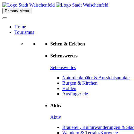
Skip
to
Primary Menu
content
Home
Tourismus
Sehen & Erleben
Sehenswertes
Sehenswertes
Naturdenkmäler & Aussichtspunkte
Burgen & Kirchen
Höhlen
Ausflugsziele
Aktiv
Aktiv
Brauerei-, Kulturwanderungen & Sta
Wandern & Terrain-Kurwege