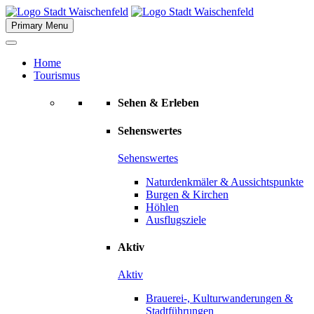
Skip
to
Primary Menu
content
Home
Tourismus
Sehen & Erleben
Sehenswertes
Sehenswertes
Naturdenkmäler & Aussichtspunkte
Burgen & Kirchen
Höhlen
Ausflugsziele
Aktiv
Aktiv
Brauerei-, Kulturwanderungen &
Stadtführungen